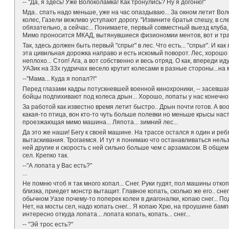
-- "Да, я здесь! Уже Волоколамка! Как тронулись? Ну я догоню!"
Мда.. спать надо меньше, уже на час опаздываю... За окном летит В
колес, Газели вежливо уступают дорогу. "Извините братья спешу, в с
обязательно, а сейчас... Понимаете, первый совместный выезд клуба, 
Мимо проносится МКАД, вытянувшиеся физиономии ментов, вот и трас
Так, здесь должен быть первый "спрыг" в лес. Что есть... "спрыг". И как
эта цивильная дорожка направо и есть искомый поворот. Лес, хорошо 
неплохо... Стоп! Ага, а вот собственно и весь отряд. О как, впереди 
УАЗик на 33х гудричах весело крутит колесами в разные стороны...на
--"Мама... Куда я попал?!"
Перед глазами кадры потускневшей военной кинохроники, -- засевшая 
бойцы подпихивают под колеса дрын... Хорошо, лопаты у нас конечно 
За работой как известно время летит быстро.. Дрын почти готов. А вооб
какая-то птица, вон кто-то чуть больше полевки но меньше крысы наст
проезжающая мимо машина... Ляпота... зимний лес...
Да это же наши! Бегу к своей машине. На трассе остался я один и реб
вытаскивания. Трогаемся. И тут я понимаю что останавливаться нельзя
ней другие и скорость с ней сильно больше чем с арзамасом. В общем
сел. Крепко так.
--"А лопата у Вас есть?"
...
Не помню чтоб я так много копал... Снег. Руки гудят, пол машины от
близка, приедет монстр вытащит. Главное копать, сколько же его.. снег
обычном Уазе почему-то поперек колеи в диагоналки, копаю снег... Под
Нет, на мосты сел, надо копать снег... Я копаю Хрю, на проушине бамп
интересно откуда лопата... лопата копать, копать... снег...
-- "Эй трос есть?"