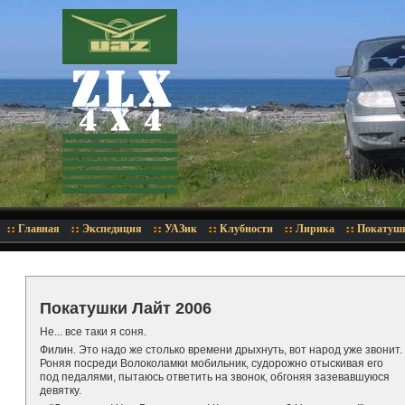
Главная
Экспедиция
УАЗик
Клубности
Лирика
Покатуш
Покатушки Лайт 2006
Не... все таки я соня.
Филин. Это надо же столько времени дрыхнуть, вот народ уже звонит.
Роняя посреди Волоколамки мобильник, судорожно отыскивая его
под педалями, пытаюсь ответить на звонок, обгоняя зазевавшуюся
девятку.