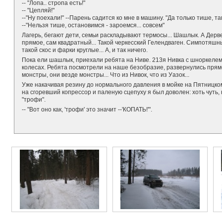
-- "Лопа.. стропа есть!"
-- "Цепляй!"
--"Ну поехали!" --Парень садится ко мне в машину. "Да только тише, там
--"Нельзя тише, остановимся - зароемся... совсем"
Лагерь, бегают дети, семьи раскладывают термосы... Шашлык. А Дерве
прямое, сам квадратный... Такой черкесский Гелендваген. Симпотяшны
такой скос и фарки круглые... А, и так ничего.
Пока ели шашлык, приехали ребята на Ниве. 213я Нивка с шноркеле
колесах. Ребята посмотрели на наше безобразие, развернулись прямо в
монстры, они везде монстры... Что из Нивок, что из Уазок...
Уже накачивая резину до нормального давления в мойке на Пятницком
на сгоревший копрессор и паленую сцепуху я был доволен: хоть чуть,
"трофи".
-- "Вот оно как, 'трофи' это значит --'КОПАТЬ!'".