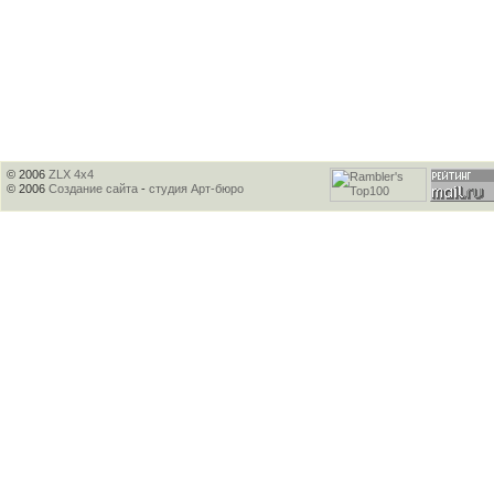
© 2006
ZLX 4x4
© 2006
Создание сайта
-
студия Арт-бюро