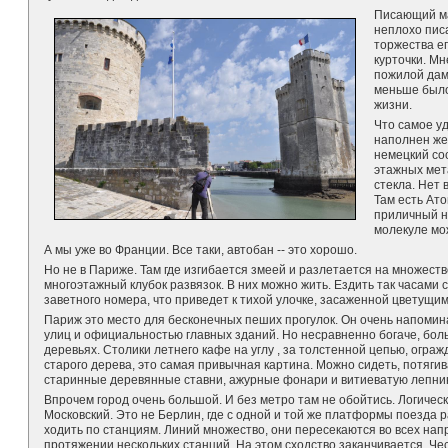
Писающий ма
неплохо писа
торжества е
курточки. М
пожилой дам
меньше было
жизни.
Что самое уд
наполнен же
немецкий со
этажных мет
стекла. Нет
Там есть Ато
приличный н
молекуле мо
А мы уже во Франции. Все таки, автобан -- это хорошо.
Но не в Париже. Там где изгибается змеей и разлетается на множест
многоэтажный клубок развязок. В них можно жить. Ездить так часами с
заветного номера, что приведет к тихой улочке, засаженной цветущим
Париж это место для бесконечных пеших прогулок. Он очень напомин
улиц и официальностью главных зданий. Но несравненно богаче, боль
деревьях. Столики летнего кафе на углу , за толстенной цепью, огр
старого дерева, это самая привычная картина. Можно сидеть, потягив
старинные деревянные ставни, ажурные фонари и витиеватую лепнин
Впрочем город очень большой. И без метро там не обойтись. Логиче
Московский. Это не Берлин, где с одной и той же платформы поезда 
ходить по станциям. Линий множество, они пересекаются во всех нап
протяжении нескольких станций. На этом сходство заканчивается. Че