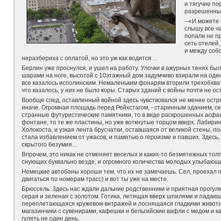
и тягучие п
разрешенным
--«И можете 
слышу все ч
попали не пр
сеть отелей,
и между соб
неразбериха с оплатой, но это уж как водится…
Берлин уже проснулся, и ушел на работу. Улочки в ажурных тенях б
шарами на ноге, высотой с 10этажный дом задумчиво взирали на оди
все казалось исполинским. Немаленьким фонарям вторили трехобхват
что казалось, у них не было коры. Старых зданий с войны почти не ос
Вообще след, оставленный войной здесь чувствовался не менее остро
иначе. Огромная площадь перед Рейхстагом, - старинным зданием, с
странные футуристические памятники, то в виде раскрошенных асфал
фонтане, то те же пластины, но уже воткнутые торцом вверх. Лабир
Холокоста, и узкая лента брусчатки, оставшаяся от великой стены, п
стала избавлением от ужасов, и памятью о героизме и павших. Здесь
скрытого безумия…
Впрочем, это никак не отменяет веселых и каких-то безмятежных тол
снующих буквально везде, и огромного количества молодых улыбающи
Немецкие автобаны хороши тем, что их не замечаешь. Сел, проехал п
двигаться по номерам трасс) и вот ты уже на месте.
Брюссель. Здесь нас ждали дальние родственники и приятная прогулка
серая и зеленая с золотом. Готика, летящая вверх шпилями и падающ
переплетающаяся кружевом витражей и лоснящаяся гладкими животик
магазинчики с сувенирами, кафешки и бельгийские вафли с медом и к
гулять не один день.