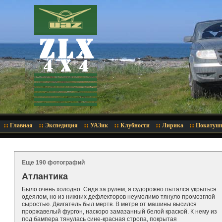
Главная
Экспедиция
УАЗик
Клубности
Лирика
Покатуш
Еще 190 фотографий
Атлантика
Было очень холодно. Сидя за рулем, я судорожно пытался укрыться
одеялом, но из нижних дефлекторов неумолимо тянуло промозглой
сыростью. Двигатель был мертв. В метре от машины высился
проржавелый фургон, наскоро замазанный белой краской. К нему из
под бампера тянулась сине-красная стропа, покрытая