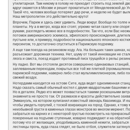
утилитарная. Там никому в голову не приходит строить под землей д
вдруг окажется в Москве и решит прокатиться от Менделеевской до Ун
Такой что, человек вообще потеряет дар речи, и неделю не будет выл
Наш метрополитен это действительно круто!
Впрочем, Париж и здесь смог удивить. Люди вокруг. Вообще по толпе
планеты. Ну а в метро, когда все стоят, угрюмо читая газету или спо
руками, разглядеть можно все в подробностях. Так что, если Вас нео
потомок американского эскимоса, эфиопского происхождения, длите
пустыне или, к примеру, подробности национального японского кост
пирсингом, то достаточно спуститься в Парижскую подземку.
А еще там поезда на резиновом ходу. Ага. На больших таких шинах, 
разъезжает дорожная техника. Нет, шуму от такой инновации не стал
лязга и свиста, поезд издает противный писк трущейся о рельс резин
Ну ладно. Вот мы отстояли десяток совершенно одинаковых станций, 
заплеванным переходам, покрытых все той же плиткой (промышленни
парижской подземки, наверно либо стал мультимиллионером, либо г
свежий воздух.
Нотердамм находится на остове Сите, куда ведет одноименная станц
Надо сказать самый обычный костел с двумя квадратными башнями и
Но в деталях. Редко кто может похвастаться такими роскошными вит
знаменита не просто так. От размахов и красоты действительно захва
Эммануэль, на котором хулиганил известный звонарь Квазимода. И е
чтобы увидеть горгулий, с тоской взирающих на город. Однако, к тому
неизбывной грусти в каменных глазах монстров во многом меркнет. П
забраться на карниз и с некоторой грустью посмотреть на прекрасный
покоренные на подъеме ступеньки, коварно поджидают и на обратной
потому что от желающих, уподобившись каменной нежити, забраться н
лестницы прочь, куда глаза глядят, не было отбоя, служители затяну