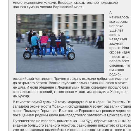
многочисленными узлами. Впереди, сквозь грязное покрывало
ночного тумана маячил Варшавский мост.
А
начиналось
все совсем
неплохо.
Еще лет
шесть
назад был
задуман
проект. Или
скорее идея
– посетить
берега всех
океанов, что
омывают
родной
евразийский континент. Причем в задачу входило добраться именно
до открытого берега. Всякие глубокие заливы типа Финского в зачет
не шли. И если общение с Ледовитым и Тихим океанами прошло без
серьезных осложнений, то коварная Атлантика посадила Хрюнделя
на буксир.
В качестве самой дальней точки маршрута был выбран Ля Рошель. Эт
западной оконечности Франции, сгрудившийся вокруг развалин старо
через Польшу и Германию. Въезжать в Евросоюз мы решили через лю
посещением родины Дюма нам предстояло заглянуть в Брюссель к да
Путешествие не казалось нам сколько – ни будь обременительным. Хр
видение большого зеленого монстра, равномерно покрытого стартов
уже не заставляло полицейских и пограничников вытягивать шеи от п