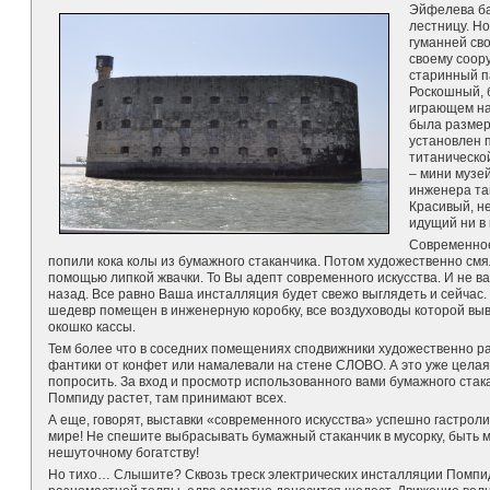
Эйфелева ба
лестницу. Н
гуманней сво
своему соор
старинный п
Роскошный, 
играющем на
была размер
установлен 
титаническо
– мини музей
инженера та
Красивый, не
идущий ни в
Современное
попили кока колы из бумажного стаканчика. Потом художественно смял
помощью липкой жвачки. То Вы адепт современного искусства. И не в
назад. Все равно Ваша инсталляция будет свежо выглядеть и сейчас
шедевр помещен в инженерную коробку, все воздуховоды которой выв
окошко кассы.
Тем более что в соседних помещениях сподвижники художественно 
фантики от конфет или намалевали на стене СЛОВО. А это уже целая 
попросить. За вход и просмотр использованного вами бумажного ста
Помпиду растет, там принимают всех.
А еще, говорят, выставки «современного искусства» успешно гастрол
мире! Не спешите выбрасывать бумажный стаканчик в мусорку, быть мо
нешуточному богатству!
Но тихо… Слышите? Сквозь треск электрических инсталляции Помпид