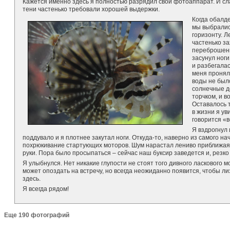
Кажется именно здесь я полностью разрядил свой фотоаппарат. И сла
тени частенько требовали хорошей выдержки.
Когда обалд
мы выбрались
горизонту. 
частенько з
переброшенн
засунул ноги
и разбегалас
меня пронял
воды не было
солнечные д
торчком, и 
Оставалось 
в жизни я ув
говорится «
Я вздрогнул 
поддувало и я плотнее закутал ноги. Откуда-то, наверно из самого н
похрюкивание стартующих моторов. Шум нарастал лениво приближаяс
руки. Пора было просыпаться – сейчас наш буксир заведется и, резко
Я улыбнулся. Нет никакие глупости не стоят того дивного ласкового м
может опоздать на встречу, но всегда неожиданно появится, чтобы ли
здесь.
Я всегда рядом!
Еще 190 фотографий