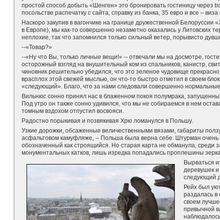
простой способ добыть «Шенген» это бронировать гостиницу через b
посольстве распечатку с сайта, справку из банка, 35 евро и все – виза
Наскоро закупив в вагончике на границе дружественной Белоруссии «З
в Европе), мы как-то совершенно незаметно оказались у Литовских т
неплохие, так что запомнился только сильный ветер, порывисто дувш
--«Товар?»
--«Ну что Вы, только личные вещи!» -- отвечали мы на досмотре, гос
осторожный взгляд на внушительный ком из спальников, канистр, свите
чиновник решительно убедился, что это зеленое чудовище прекрасно 
врасплох этой свежей мыслью, он что-то быстро отметил в своем бло
«следующий». Благо, что за нами следовали совершенно нормальные
Вильнюс сонно принял нас в блаженном покоя полумрака, запущенных 
Под утро он также сонно удивился, что мы не собираемся в нем остав
томным вздохом отпустил восвояси.
Радостно порыкивая и позвякивая Хрю ломанулся в Польшу.
Узкие дорожки, обсаженные величественными вязами, габариты полз
асфальтовом камуфляже, -- Польша была верна себе. Штурман очень 
обозначенный как строящийся. Но старая карта не обманула, среди з
монументальных катков, лишь изредка попадались проплешины зерка
Вырваться и
деревушек и 
следующий де
Рейх был уют
раздалась в 
своем лучше
привычной в
наблюдалось