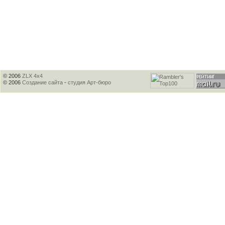
© 2006
ZLX 4x4
© 2006
Создание сайта
-
студия Арт-бюро