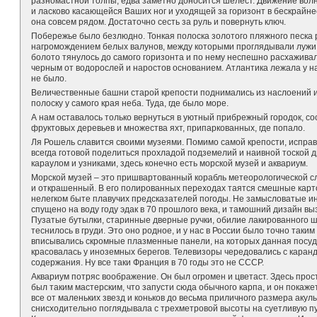
разномастной толпы, едва заметно доносится шелест. Движение вол
и ласково касающейся Ваших ног и уходящей за горизонт в бескрайне
она совсем рядом. Достаточно сесть за руль и повернуть ключ.
Побережье было безлюдно. Тонкая полоска золотого пляжного песка 
нагромождением белых валунов, между которыми проглядывали лужи 
болото тянулось до самого горизонта и по нему неспешно расхаживал
черным от водорослей и наростов основанием. Атлантика лежала у на
не было.
Величественные башни старой крепости поднимались из наслоений и
полоску у самого края неба. Туда, где было море.
А нам оставалось только вернуться в уютный прибрежный городок, с
фруктовых деревьев и множества яхт, припаркованных, где попало.
Ля Рошель славится своими музеями. Помимо самой крепости, исправ
всегда готовой поделиться прохладой подземелий и наивной тоской 
караулом и узниками, здесь конечно есть морской музей и аквариум.
Морской музей – это пришвартованный корабль метеорологической с
и открашенный. В его полированных переходах таятся смешные карт
нелегком быте плавучих предсказателей погоды. Не замысловатые и
спущено на воду году эдак в 70 прошлого века, и тамошний дизайн в
Пузатые бутылки, старинные дверные ручки, обилие лакированного ш
теснилось в груди. Это оно родное, и у нас в России было точно таким
вписывались скромные плазменные панели, на которых данная посуд
красовалась у иноземных берегов. Телевизоры чередовались с каран
содержания. Ну все таки Франция в 70 годы это не СССР.
Аквариум потряс воображение. Он был огромен и цветаст. Здесь прос
был таким мастерским, что запусти сюда обычного карпа, и он покаже
все от маленьких звезд и коньков до весьма приличного размера акул
снисходительно поглядывала с трехметровой высоты на суетливую пу