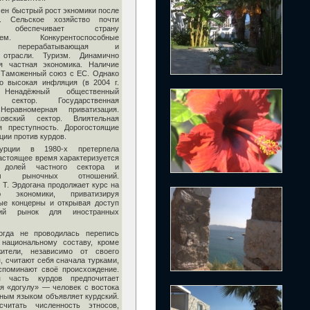
ечен быстрый рост экномики после
и. Сельское хозяйство почти
 обеспечивает страну
вием. Конкурентоспособные
ая, перерабатывающая и
 отрасли. Туризм. Динамично
я частная экономика. Наличие
 Таможенный союз с ЕС. Однако
о высокая инфляция (в 2004 г.
Ненадёжный общественный
 сектор. Государственная
Неравномерная приватизация.
овский сектор. Влиятельная
я преступность. Дорогостоящие
ции против курдов.
урции в 1980-х претерпела
астоящее время характеризуется
й долей частного сектора и
ием рыночных отношений.
 Т. Эрдогана продолжает курс на
ию экономики, приватизируя
ые концерны и открывая доступ
ний рынок для иностранных
огда не проводилась перепись
 национальному составу, кроме
ители, независимо от своего
, считают себя сначала турками,
споминают своё происхождение.
я часть курдов предпочитает
я «догулу» — человек с востока
дным языком объявляет курдский.
считать численность этносов,