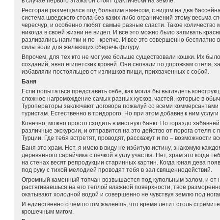
в случае первого этажа он стоит фактически на земле.
Ресторан размещался под большим навесом, с видом на два бассейна 
система шведского стола без каких либо ограничений этому весьма сп
чересчур, и особенно любят самые разные сласти. Такое количество 
никогда в своей жизни не видел. И все это можно было запивать кра
разливались напитки и по - крепче. И все это совершенно бесплатно
силы воли для желающих сберечь фигуру.
Впрочем, для тех кто не мог уже больше существовали кошки. Их был
созданий, явно египетских кровей. Они сновали по дорожкам отеля, 
избавляли постояльцев от излишков пищи, прихваченных с собой.
Баня
Если попытаться представить себе, как могла бы выглядеть конструк
сложное нагромождение самых разных кусков, частей, которые в обыч
Туроператоры заключают договора пожалуй со всеми коммерсантами о
туристам. Естественно в тридорого. Но при этом добавив к ним услуг
Конечно, можно просто сходить в местную баню. Но гораздо забавней
различные экскурсии, и отправится на это действо от порога отеля с
Турции. Где тебя встретят, проводят, расскажут и по – возможности вс
Баня это храм. Нет, я имею в виду не избитую истину, знакомую каж
деревянного сарайчика с печкой в углу участка. Нет, храм это когда 
на стенах весят репродукции старинных картин. Когда юная дева поя
под руку с тихой мелодией проводят тебя в зал священнодействий.
Огромный каменный топчан возвышается под купольным залом, и от н
растягиваешься на его теплой влажной поверхности, твое разморенно
окатывают холодной водой и совершенно не чувствуя землю под нога
И единственно о чем потом жалеешь, что время летит столь стремите
крошечным мигом.