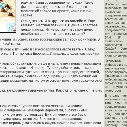
году, эти были совершенно не похожи. Такие
В 90-е гг. отм
физиономии куда привычней выглядит в
либерализаци
московской толчее на Арбате, чем в южной
полностью
стране.
продовольст
текстильн
Оглядываюсь. И вокруг все по-английски. Еще
строительная
какая-то, местная латиница. В душе нарастает
развивающаяс
легкая паника. Ну не мог же я, в самом деле,
специалистов.
ошибиться и прилететь не в ту страну?
есть стабильн
54,4 %). 
роскошными усами, важно восседающий за парой мониторов. В
финансовый
енитой кепки.
бюрократия. 
Слабый банк
й ужасы птичьего и свиного гриппов вместе взятых. Стенд
организованна
 тела. Прямо как в Европе.… И никаких следов надписей на
военные опера
Экономика Т
итель, обнаруживаю, что еще в начале века первый президент
реформу и в н
инского алфавита. И народ в Турции действительно живет
значительно
сторанчиков и сувенирных лавок, я узнавал представителей,
преобладан
Правительство
ского кабальеро, оживленно подбирающий шляпу английской
либерализац
авшим москвичам, на чистом русском языке тоже уроженка этих
государственн
на внутрен
 да загадочному выражению глаз. Как будто человек от чего-то
инвесторов.
В стране ник
населения по
того, сами ж
елком, отель в Турции показался местом немыслимо
происхождения
щом, с мощенными мрамором дорожками, обсаженными
а уж потом в
Так, больша
 приютом для постояльцев. Внутри конечно все было
именовать себ
анузел присутствовали. Больше всего понравились
страны, но ро
евыми перильцами балкон в каждом номере имелся. Даже если
Поэтому, под