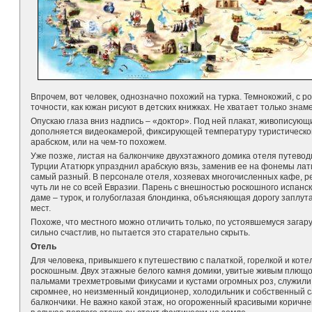
Впрочем, вот человек, однозначно похожий на турка. Темнокожий, с 
точности, как южан рисуют в детских книжках. Не хватает только знам
Опускаю глаза вниз надпись – «доктор». Под ней плакат, живописующи
дополняется видеокамерой, фиксирующей температуру туристического
арабском, или на чем-то похожем.
Уже позже, листая на балкончике двухэтажного домика отеля путевод
Турции Ататюрк упразднил арабскую вязь, заменив ее на фонемы лат
самый разный. В персонале отеля, хозяевах многочисленных кафе, ре
чуть ли не со всей Евразии. Парень с внешностью роскошного испан
даме – турок, и голубоглазая блондинка, объясняющая дорогу заплут
мест.
Похоже, что местного можно отличить только, по устоявшемуся загару,
сильно счастлив, но пытается это старательно скрыть.
Отель
Для человека, привыкшего к путешествию с палаткой, горелкой и кот
роскошным. Двух этажные белого камня домики, увитые живым плю
пальмами трехметровыми фикусами и кустами огромных роз, служили
скромнее, но неизменный кондиционер, холодильник и собственный с
балкончики. Не важно какой этаж, но огороженный красивыми коричн