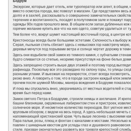
Бодрум
Экскурсии, которые дает отель, или туроператор или агент, в общем,
вместо осмотра города, вас повезут в магазин. Где представлен весь 
долго и в захлеб, рассказывать о совершенно замечательных свойств
терпение и воспитанность, посадят в полутемном зале и покажут пар
одежды 90х годов прошлого века. В общем если запах дубленных кож
горячие желание купить все что на них одето, советую удалиться от т
Тем более что, вокруг шумит настоящий восточный город, в центре к
Крестоносцы всегда были большими эстетами. Склонность к выбору жи
Серая, пыльная степь сбегает здесь с невысоких гор навстречу мор
деревья мечутся под порывами ветра и солнце чертит дорожку в темн
Здесь они вздыбили свой замок из темного камня, с зубчатыми стен
будто сливается со степью, незримо присутствуя на фоне белых дом
Здесь запрещено строить выше двух этажей и поэтому город выглядит
рафинада. Поскольку все это раскидано по склону горы, то улицы сход
разными углами. И выезжая на перекресток, стоит всегда посмотреть, 
резко вниз. А говорить о том, что в городе застроен каждый клок зем
прочем после шумной Москвы, манера вождения в Бодруме показалось
И пока мы спускались вниз, уворачиваясь от местных водителей и ст
время был перед нами.
Замок святого Петра в Бордруме, строили немцы и англичане. И креп
башни близняшки, окруженные лабиринтом стен и пристроек, извилис
солнечное море. И несметное количество переходов. Вот уютное мес
круговым обзором, с видом на весь город. А здесь небольшая мечеть
напоминающей христианский храм. Чуть выше лесенка с высокими ка
Пара пальм, розы, плющ и фонтан с каналами и мостами. Несколько 
павлин с шикарным хвостом для услады глаз и душевного равновеси
стиле, призван окончательно развеять все тревоги крепостной службы