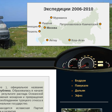
Экспедиции 2006-2010
Мурманск
Лиепая
Петропавловск-Камчатский
Венеция
Москва
ЛяРошель
Актау
Кош-Агач
Бодрум
Памукале
iye ), официальное название
публика
. Образовалась в начале
Дальян
в результате распада Османской
Эфес
ржения монархии и превращения
реобладанием турецкого этноса в
ональное государство.
аходится исламская Партия
 и развития.