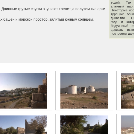
водой. Так 
влажный пар
. Длинные крутые спуски внушают трепет, а полутемные арки
Некоторые исс
турецкие бан
династии – О
ках башен и морской простор, залитый южным солнцем,
года и кото
бедуинский 
сделать вы
построены дале