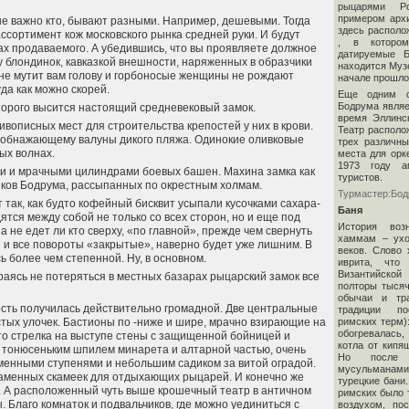
рыцарями Ро
примером архи
 не важно кто, бывают разными. Например, дешевыми. Тогда
здесь располо
ассортимент кож московского рынка средней руки. И будут
, в котором
ах продаваемого. А убедившись, что вы проявляете должное
датируемые Б
у блондинок, кавказкой внешности, наряженных в образчики
находится Музе
 не мутит вам голову и горбоносые женщины не рождают
начале прошлог
уда как можно скорей.
Еще одним с
Бодрума являе
оторого высится настоящий средневековый замок.
время Эллинск
вописных мест для строительства крепостей у них в крови.
Театр располо
ю, обнажающему валуны дикого пляжа. Одинокие оливковые
трех различны
ых волнах.
места для орк
1973 году а
ами и мрачными цилиндрами боевых башен. Махина замка как
туристов.
иков Бодрума, рассыпанных по окрестным холмам.
Турмастер:Бо
 так, как будто кофейный бисквит усыпали кусочками сахара-
Баня
ятся между собой не только со всех сторон, но и еще под
История воз
а не едет ли кто сверху, «по главной», прежде чем свернуть
хаммам – ухо
ли и все повороты «закрытые», наверно будет уже лишним. В
веков. Слово
 более чем степенной. Ну, в основном.
иврита, что
Византийской
араясь не потеряться в местных базарах рыцарский замок все
полторы тысяч
обычаи и тра
ость получилась действительно громадной. Две центральные
традиции по
римских терм):
тых улочек. Бастионы по -ниже и шире, мрачно взирающие на
обогревалась
то стрелка на выступе стены с защищенной бойницей и
котла от кипя
 с тонюсеньким шпилем минарета и алтарной частью, очень
Но после п
менными ступенями и небольшим садиком за витой оградой.
мусульманами
каменных скамеек для отдыхающих рыцарей. И конечно же
турецкие бани.
я. А расположенный чуть выше крошечный театр в античном
римских было т
. Благо комнаток и подвальчиков, где можно уединиться с
воздухом, по