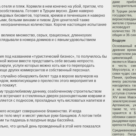
даже прибл
затруднительн
отеля и пляж. Кормили в нем конечно на убой, притом, что
особствовала. Готовят в Турции вкусно. Даже наверно
В Турции рели
государств
медовых бисквитов, тортиков, кремов и печенюшек я наверно
вероисповед
сными, белыми винами и пивом. Для ценителей также
жителю страны
 в неограниченных количествах. Короче настоящее испытание
исповедует
количество 78
общин и 36 син
о великое множество, серых, грациозных, длинноухих
заглядывали в номера домиков и с явным удовольствием
Бодрум
Основанный в
древние врем
свидетелем ра
ция под названием «туристический бизнес», то получилось бы
цивилизаций
ной жизни вместе представить себе весьма непросто.
является Мавзо
круги, услуги которых можно хоть как-то перепродать
в честь см
Моусолуса, и 
и еще других коммерсантов и собственный персонал.
семи чудес све
 случайно обнаружить билет туда в ворохе валучеров на
Пиния, гробни
 гидом, живописующим о прелестях этого мероприятия в
внизу распола
е покажут.
находилась га
а на вершин
дому трудолюбивому дачнику, озабоченному строительством
уступов стояли
тебя встречают в стеклянных дверях разноцветными коврами и
XIV веке Мав
вляется с подносом, прохладных чуть кисловатых напитков и
землетрясе
Артемисии, у
также те, чт
его исходит совершенное блаженство. И когда
хранятся в Б
е тело мнут и месят умелые руки банщиков. А потом тебя
обломки самог
ми ты падаешь в лазурные воды бассейна.
рыцарями-кр
крепости Бодру
льно, что целый день проведенный в этой неге показался
Средневековы
святого Пет