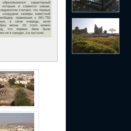
образовывался характерный
, которым и славится хамам.
ледователи считают, что первые
и соорудили халифы известной
мейадов, правившие с 661-750
рые, в свою очередь, вели
образ жизни. Из этого можно
вод, что первые бани были
ко не в городах, а в пустыне.