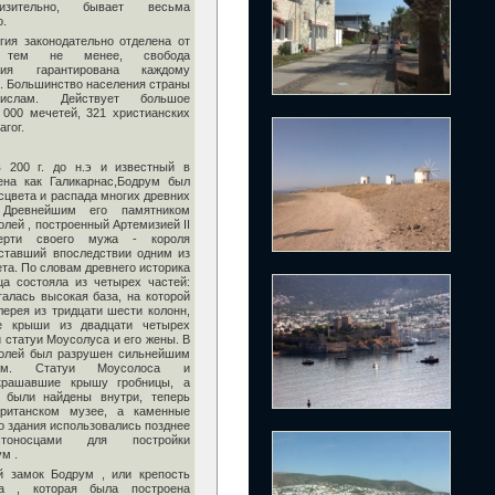
изительно, бывает весьма
о.
гия законодательно отделена от
а, тем не менее, свобода
ания гарантирована каждому
. Большинство населения страны
 ислам. Действует большое
 000 мечетей, 321 христианских
агог.
 200 г. до н.э и известный в
ена как Галикарнас,Бодрум был
сцвета и распада многих древних
. Древнейшим его памятником
лей , построенный Артемизией II
ерти своего мужа - короля
ставший впоследствии одним из
та. По словам древнего историка
ца состояла из четырех частей:
галась высокая база, на которой
лерея из тридцати шести колонн,
е крыши из двадцати четырех
 статуи Моусолуса и его жены. В
золей был разрушен сильнейшим
нием. Статуи Моусолоса и
крашавшие крышу гробницы, а
о были найдены внутри, теперь
ританском музее, а каменные
о здания использовались позднее
естоносцами для постройки
м .
й замок Бодрум , или крепость
ра , которая была построена