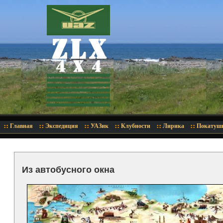
Главная
Экспедиция
УАЗик
Клубности
Лирика
Покатуш
Из автобусного окна