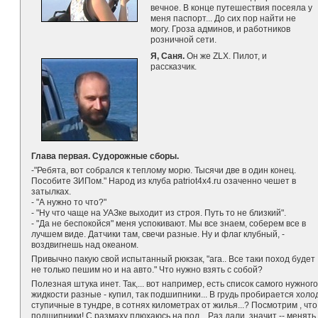
вечное. В конце путешествия посеяла у
меня паспорт... До сих пор найти не
могу. Гроза админов, и работников
розничной сети.
Я, Саня.
Он же ZLX. Пилот, и
рассказчик.
Глава первая. Судорожные сборы.
-"Ребята, вот собрался к теплому морю. Тысячи две в один конец.
Пособите ЗИПом." Народ из клуба patriot4x4.ru озаченно чешет в
затылках.
- "А нужно то что?"
- "Ну что чаще на УАЗке выходит из строя. Путь то не близкий".
- "Да не беспокойся" меня успокивают. Мы все знаем, соберем все в
лучшем виде. Датчики там, свечи разные. Ну и флаг клубный, -
воздвигнешь над океаном.
Привычно пакую свой испытанный рюкзак, "ага.. Все таки поход будет
не только пешим но и на авто." Что нужно взять с собой?
Полезная штука инет. Так,... вот например, есть список самого нужного 
жидкости разные - купил, так подшипники... В грудь пробирается хол
ступичные в тундре, в сотнях километрах от жилья...? Посмотрим , чт
подшипники! С размаху плюхаюсь на пол... Раз дали, значит -- менять