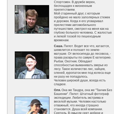
Спортсмен. В дружбе верен,
беспощаден к жизненным
препятствиям.
Мой старинный друг, с которым
пройдено не мало заполярных стежек
и дорожек. Когда я его уговаривал
прелестями автомобильного
путешествия, смотрел на меня как на
глубоко больного человека. С жалостью
и легкой тоской по пешеходным
временам.
Саша.
Пилот. Водит все что, катается,
шевелится и ползает по земле-
матушке. От велосипеда до лесовоза, -
права раскрыты по самую Е категорию.
Рыбак. Охотник. Обладает
способностью выманивать зверье из
лесу. Такое количество лис, зайцев,
оленей, куропаток мне под колеса еще
ни разу не попадалось.
Человек широкой души, всегда есть
сладкое.
Оля.
Она же Тандра, она же "Танчик Без
Башенки". Пилот. Штатный фотограф
экспедиции. Любитель экстрима и
веселой музыки. Человек настолько
отважный, что иногда страшно
становится. Душа всей компании.
Сеятель. В смысле сеет доброе и