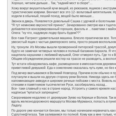
Хорошо, читаем дальше... Так, "задний мост в сборе"....
Хожу вокруг внушительной кучи вещей, из рюкзаков, ящиков с инструм
туристические коврики. Венчает все это 12- вольтовый кипятильник. Ну
ходили в обычный, пеший поход, вещей было меньше...
Звонок в дверь. Появляется довольный Сашка с удочкой и болотными
"Я тут немножко вкусностей принес". Зачарованно смотрю как к тща
добавляется консервированный горошек, фасоль и ... пакетики с май
Олега: "ну что, надувную лодку брать будем??".
Все-таки Патриот удивительная машина. Влезло практически все. Тол
увесистый ящик с частью джиперского зипа, просто решив воспользов
Ну, тронули. Из Москвы вышли проверенной питерской трассой, докуп
будто не замечая четверых человек и полный багажник барахла. Я чт
нацепила наушники с любимой музыкой, Олег отмерял путь. Где то к
Общим обсуждением решили костер на трассе не разводить, а воспол
Тут кстати обнаружилась кафе, размещенное в импозантном деревянн
приветливой девушкой. Еда к сожелению оказалась чуть хуже, но без
Под вечер вкатываемся в Великий Новгород. Причем если обычно я пр
плутанули и вышли на другую сторону реки Волхов. Никогда здесь не
напоминающее акведук и широкие речные пейзажи с моста. Воволь 
стенами и памятником тысячелетия Руси, засобирались назад...
Все- таки славный у нас в стране народ. Устроить у самого кремля н
надписью "купаться запрещено".
Сворачиваем недалеко от деревушки Зуево на Кириши и Волхов. Так вы
вдоль железнодорожного маршрута Москва-Мурманск, попасть в пунк
Ладогу.
По дороге уже кончается бензин, мы только начинаем нервничать как
Сургутнефтегаза. Там заливаемся по полной. Кому как а мне только,