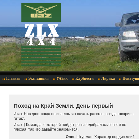
Главная
Экспедиция
УАЗик
Клубности
Лирика
Покатуш
Поход на Край Земли. День первый
Итак. Наверно, когда не знаешь как начать рассказ, всегда говоришь
"итак".
Итак :) Команда, о которой пойдет речь подобралась совсем не
плохая, так что давайте знакомится.
Олег.
Штурман. Характер нордический.