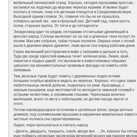
мобильный пионерский отряд. Хорошо, сегодня программа простая, -
катаемся на лодочках да морских черепах кормим. И можно будет
поспать в теньке, пока эти детишки плещутся в Средиземном море.
Выходной одним словом. Эх, главное что бы их не пришлось
собирать целый час , как в прошлый раз. Детский сад, сорок шесть
голов, старшая группа. От пяти и до пятидесяти.
Экскурсовод идет по рядам, пятерками отсчитывая дремлющий в
креслах народ. Солнце вылезает из-за гор и длинные тени ползут по
полям. Мак уже собрали, табак только посеяли. Охрана опия с полей
ушла и деревни мирно дремлют, ловя крохи сна перед рабочим днем.
Скоро маленький ресторанчик в кафе у заправки и дальше в путь.
Туда где среди зарослей камыша течет зеленая река. Ликия, край
пиратов и гордых царей, что высекали в известняковых обрывах
здешних гор монументальные храмовые фасады на память себе
любимым.
Там, веселые турки будут ловить с деревянных лодок сетями
больших голубых крабов и кидать их черепах. Хорошо, что одна такая
любительница легкой добычи, поднялась по реке. Красавица, с
черным панцирем, еще желтоватой по молодости змеиной головой с
острыми челюстями, и огромными глазами. Черепашка конечно
маленькая, всего-то метр с небольшим, но детям города хватит и
этого.
Потом сероводородные источники и целебные грязи, среди уютных
домиков, под соломенными крышами в окружении живописных известня
честные полчаса сна гарантированны.
Ладно, пора просыпаться и считать народ.
--Десять, двадцать, тридцать, сорок, вроде все. …Эх, хорошо бы сего
еще поймать несколько часов когда вечерний воздух как парное моло