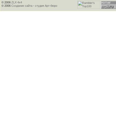
© 2006
ZLX 4x4
© 2006
Создание сайта
-
студия Арт-бюро