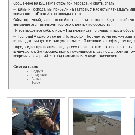
брошенное на кушетку в открытой террасе. И спать, спать.
--«Дамы и Господа, мы прибыли на завтрак. У нас есть пятнадцать мин
внимание. – «Просьба не опаздывать!»
Обед, скромный, кафешка не богатая, напитки так вообще за свой сче
внимание это павильоны торгового центра по соседству.
Ну вот вроде все собрались. – Гид вновь идет по рядам, и вдруг обора
--«Господа! А одного уже нет. Потерялся! Но, знаете, мы его уже жда
пятнадцать минут, а стоим уже полчаса. Я позвонила в офис, там под
Народ сидит притихший, лица у всех то виноватые, то взволнованны
шушукаются. Экскурсовод прячет смеющиеся глаза под широкими темн
вовремя и вечерний сон под южным небом будет обеспечен.
Смотри также:
Бодрум
Памукале
Дальян
Эфес