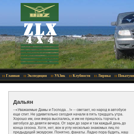
Главная
Экспедиция
УАЗик
Клубности
Лирика
Покатуш
Дальян
--«Уважаемые Дамы и Господа…!» -- светает, но народ в автобусе
еще спит. Не удивительно сегодня начали в пять тридцать утра.
Хорошо им, они вчера выспались, и им не пришлось торчать в
автобусе до девяти вечера. От зари до зари и так каждый день до
конца сезона. Хотя, нет, вон в углу несколько знакомых лиц по
предыдущей экскурсии. Понятно, фанаты. Ладно пора будить, наш